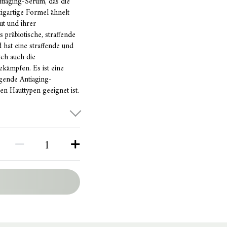
ntiaging-Serum, das die
igartige Formel ähnelt
t und ihrer
 präbiotische, straffende
 hat eine straffende und
ich auch die
ekämpfen. Es ist eine
gende Antiaging-
en Hauttypen geeignet ist.