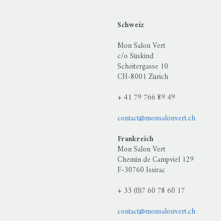
od oil · Pueraria lobata root extract · Althaea officinalis root extra
ct · Vanilla planifolia fruit extract · Glycyrrhiza glabra root extract · 
Schweiz
Mon Salon Vert
c/o Süskind
Scheitergasse 10
CH-8001 Zürich
+ 41 79 766 89 49