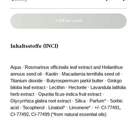
Add to cart
Aqua · Rosmarinus officinalis leaf extract and Helianthus 
annuus seed oil · Kaolin · Macadamia ternifolia seed oil · 
Titanium dioxide · Butyrospermum parkii butter · Ginkgo 
biloba leaf extract · Lecithin · Hectorite · Lavandula latifolia 
herb extract · Opuntia ficus-indica fruit extract · 
Glycyrrhiza glabra root extract · Silica · Parfum* · Sorbic 
acid · Tocopherol · Linalool* · Limonene* · +/- CI-77491, 
CI-77492, CI-77499 (*from natural essential oils)